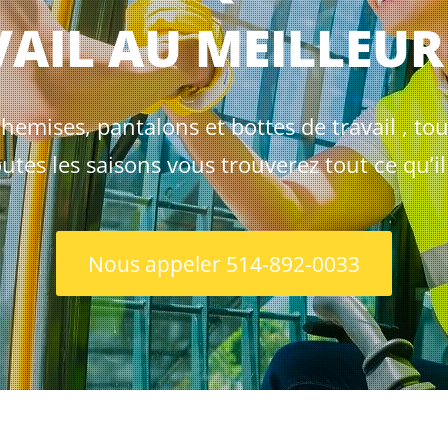
AIL AU MEILLEUR
emises, pantalons et bottes de travail , tout
utes les saisons vous trouverez tout ce qu’il
Nous appeler 514-892-0033