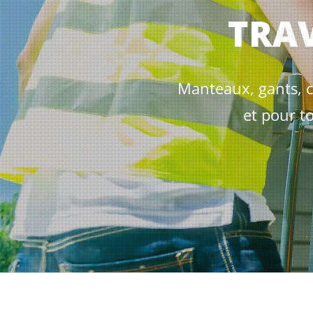
TRAV
Manteaux, gants, ch
et pour to